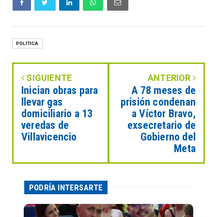
POLÍTICA
SIGUIENTE
ANTERIOR
Inician obras para
A 78 meses de
llevar gas
prisión condenan
domiciliario a 13
a Víctor Bravo,
veredas de
exsecretario de
Villavicencio
Gobierno del
Meta
PODRÍA INTERSARTE