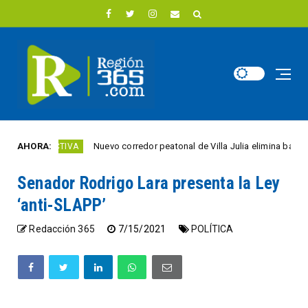
AHORA:
Nuevo corredor peatonal de Villa Julia elimina barreras par
DAD ACTIVA
Senador Rodrigo Lara presenta la Ley
‘anti-SLAPP’
Redacción 365
7/15/2021
POLÍTICA