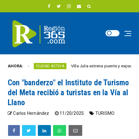
 año
AHORA:
Villa Julia estrena puente y espacios comerc
CIUDAD ACTIVA
Con "banderzo" el Instituto de Turismo
del Meta recibió a turistas en la Vía al
Llano
Carlos Hernández
11/20/2025
TURISMO