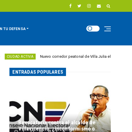
N TU DEFENSA
Nuevo corredor peatonal de Villa Julia elimina barreras para pe
ACTIVA
ENTRADAS POPULARES
Revocatoria contra el alcalde de
Villavicencio: ¿inconformismo o