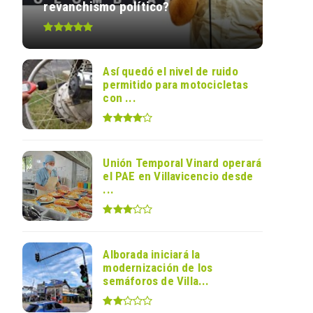
revanchismo político?
Así quedó el nivel de ruido
permitido para motocicletas
con ...
Unión Temporal Vinard operará
el PAE en Villavicencio desde
...
Alborada iniciará la
modernización de los
semáforos de Villa...