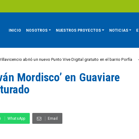
INICIO
NOSOTROS
NUESTROS PROYECTOS
NOTICIAS
E
abrió un nuevo Punto Vive Digital gratuito en el barrio Porfía
CIUDAD 
Iván Mordisco’ en Guaviare
pturado
WhatsApp
Email