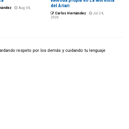
cá’
vivienda propia en La Morenita
del Ariari
nández
Aug 04,
Carlos Hernández
Jul 24,
2026
ardando respeto por los demás y cuidando tu lenguaje