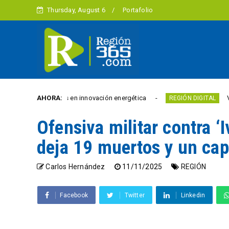
Thursday, August 6
Portafolio
.000 euros en innovación energética
AHORA:
Villavicencio 
REGIÓN DIGITAL
Ofensiva militar contra ‘
deja 19 muertos y un ca
Carlos Hernández
11/11/2025
REGIÓN
Facebook
Twitter
Linkedin