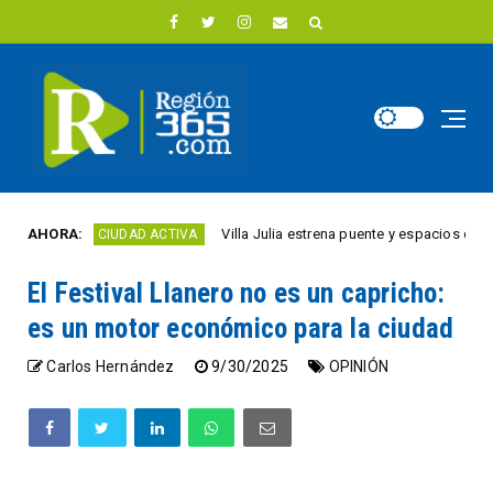
AHORA:
Villa Julia estrena puente y espacios comerciales
CIUDAD ACTIVA
El Festival Llanero no es un capricho:
es un motor económico para la ciudad
Carlos Hernández
9/30/2025
OPINIÓN