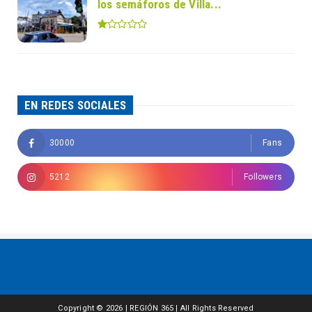
los semáforos de Villa...
EN REDES SOCIALES
30000
Fans
5212
Followers
Copyright ©
2026 | REGIÓN 365 | All Rights Reserved