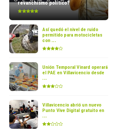
revanchismo político?
Así quedó el nivel de ruido
permitido para motocicletas
con ...
Unión Temporal Vinard operará
el PAE en Villavicencio desde
...
Villavicencio abrió un nuevo
Punto Vive Digital gratuito en
...