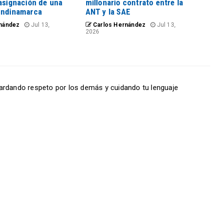
asignación de una
millonario contrato entre la
undinamarca
ANT y la SAE
nández
Jul 13,
Carlos Hernández
Jul 13,
2026
ardando respeto por los demás y cuidando tu lenguaje