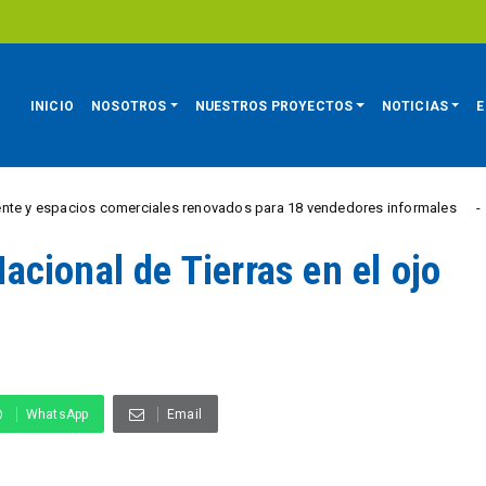
INICIO
NOSOTROS
NUESTROS PROYECTOS
NOTICIAS
E
os comerciales renovados para 18 vendedores informales
REGIÓN
cional de Tierras en el ojo
WhatsApp
Email