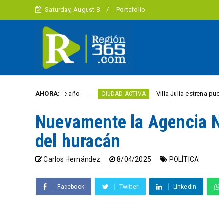
Saturday, August 8
Portafolio
rtad este año
AHORA:
Villa Julia estrena puente y espaci
CIUDAD ACTIVA
Nuevamente la Agencia Na
del huracán
Carlos Hernández
8/04/2025
POLÍTICA
Facebook
Twitter
Linkedin