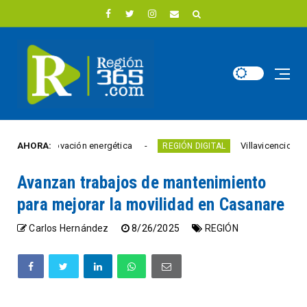
en innovación energética
AHORA:
Villavicencio abrió un nu
REGIÓN DIGITAL
Avanzan trabajos de mantenimiento
para mejorar la movilidad en Casanare
Carlos Hernández
8/26/2025
REGIÓN