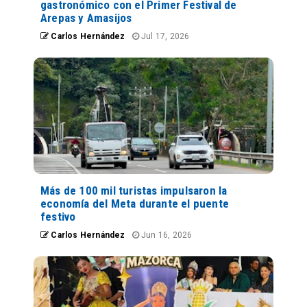
gastronómico con el Primer Festival de
Arepas y Amasijos
Carlos Hernández
Jul 17, 2026
Más de 100 mil turistas impulsaron la
economía del Meta durante el puente
festivo
Carlos Hernández
Jun 16, 2026