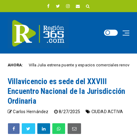
AHORA:
Villa Julia estrena puente y espacios comerciales renovados para 
TIVA
Villavicencio es sede del XXVIII
Encuentro Nacional de la Jurisdicción
Ordinaria
Carlos Hernández
8/27/2025
CIUDAD ACTIVA