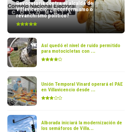
Revocatoria contra el alcalde de
Villavicencio: ¿inconformismo o
revanchismo político?
Así quedó el nivel de ruido permitido
para motocicletas con ...
Unión Temporal Vinard operará el PAE
en Villavicencio desde ...
Alborada iniciará la modernización de
los semáforos de Villa...