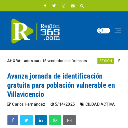
s renovados para 18 vendedores informales
AHORA:
Estudiantes ti
REGIÓN
Avanza jornada de identificación
gratuita para población vulnerable en
Villavicencio
Carlos Hernández
5/14/2025
CIUDAD ACTIVA