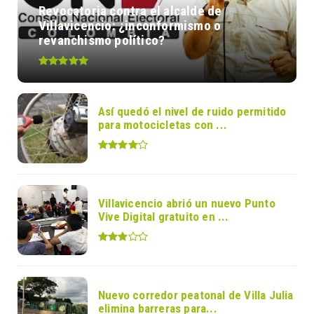
Revocatoria contra el alcalde de
Villavicencio: ¿inconformismo o
revanchismo político?
Así quedó el nivel de ruido permitido
para motocicletas con ...
Villavicencio abrió un nuevo Punto
Vive Digital gratuito en ...
Nuevo corredor peatonal de Villa Julia
elimina barreras para...