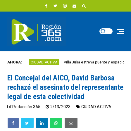
año
AHORA:
Villa Julia estrena puente y espacios comerc
CIUDAD ACTIVA
El Concejal del AICO, David Barbosa
rechazó el asesinato del representante
legal de esta colectividad
Redacción 365
2/13/2023
CIUDAD ACTIVA