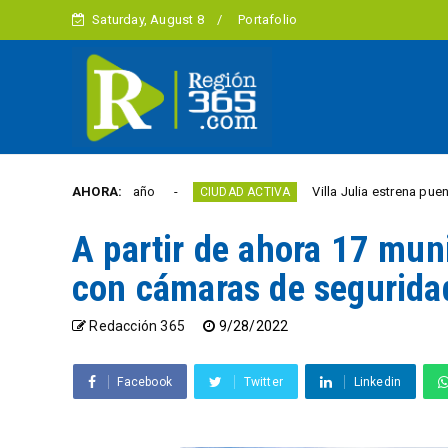
Saturday, August 8
Portafolio
 libertad este año
AHORA:
Villa Julia estrena puente y e
CIUDAD ACTIVA
A partir de ahora 17 mun
con cámaras de segurida
Redacción 365
9/28/2022
Facebook
Twitter
Linkedin