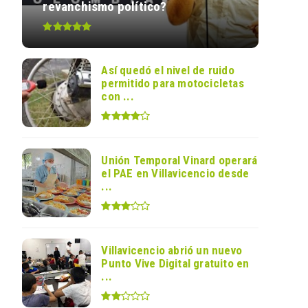
revanchismo político?
Así quedó el nivel de ruido
permitido para motocicletas
con ...
Unión Temporal Vinard operará
el PAE en Villavicencio desde
...
Villavicencio abrió un nuevo
Punto Vive Digital gratuito en
...