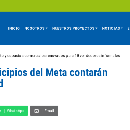
INICIO
NOSOTROS
NUESTROS PROYECTOS
NOTICIAS
E
spacios comerciales renovados para 18 vendedores informales
REGIÓN
icipios del Meta contarán
d
WhatsApp
Email