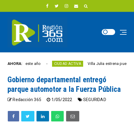
ibertad este año
AHORA:
Villa Julia estrena puente y esp
CIUDAD ACTIVA
Gobierno departamental entregó
parque automotor a la Fuerza Pública
Redacción 365
1/05/2022
SEGURIDAD