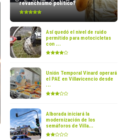
revanchismo político?
Así quedó el nivel de ruido
permitido para motocicletas
con ...
Unión Temporal Vinard operará
el PAE en Villavicencio desde
...
Alborada iniciará la
modernización de los
semáforos de Villa...