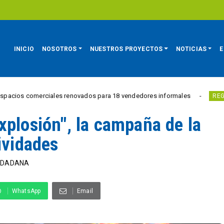
INICIO
NOSOTROS
NUESTROS PROYECTOS
NOTICIAS
E
merciales renovados para 18 vendedores informales
Estudi
REGIÓN
xplosión", la campaña de la
ividades
IUDADANA
WhatsApp
Email