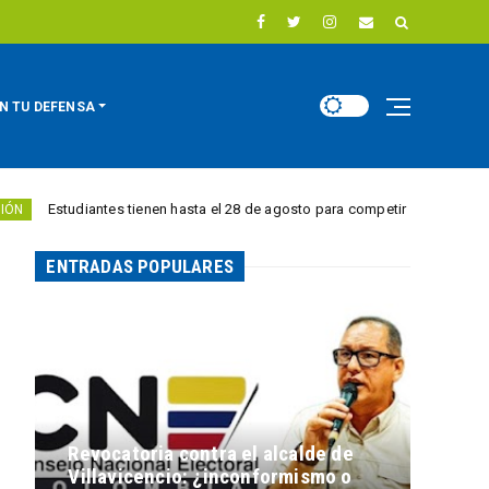
N TU DEFENSA
antes tienen hasta el 28 de agosto para competir por 10.000 euros en inno
ENTRADAS POPULARES
Revocatoria contra el alcalde de
Villavicencio: ¿inconformismo o