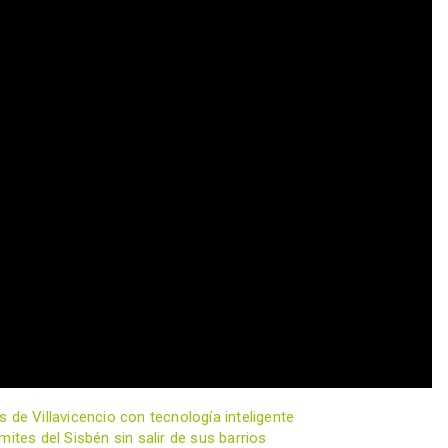
 de Villavicencio con tecnología inteligente
ites del Sisbén sin salir de sus barrios