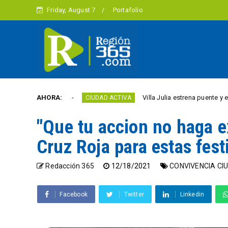
Friday, August 7
Portafolio
este año
AHORA:
Villa Julia estrena puente y espacios co
CIUDAD ACTIVA
"Que tu accion no haga e
Cruz Roja para estas fest
Redacción 365
12/18/2021
CONVIVENCIA C
Facebook
Twitter
Linkedin