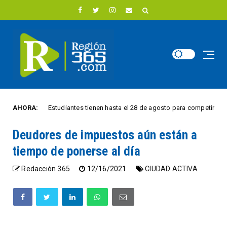
AHORA:
Estudiantes tienen hasta el 28 de agosto para competir por 10.000 
GIÓN
Deudores de impuestos aún están a
tiempo de ponerse al día
Redacción 365
12/16/2021
CIUDAD ACTIVA