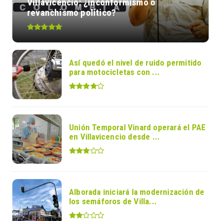
Villavicencio: ¿inconformismo o
revanchismo político?
Así quedó el nivel de ruido permitido
para motocicletas con ...
Unión Temporal Vinard operará el PAE
en Villavicencio desde ...
Alborada iniciará la modernización de
los semáforos de Villa...