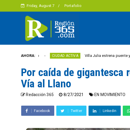
Friday, August 7
Portafolio
ad este año
AHORA:
Villa Julia estrena puente y espacios
CIUDAD ACTIVA
Por caída de gigantesca 
Vía al Llano
Redacción 365
8/27/2021
EN MOVIMIENTO
Facebook
Twitter
Linkedin