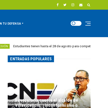
N TU DEFENSA
udiantes tienen hasta el 28 de agosto para competir por 10.000 euros en i
ENTRADAS POPULARES
Revocatoria contra el alcalde de
Villavicencio: ¿inconformismo o