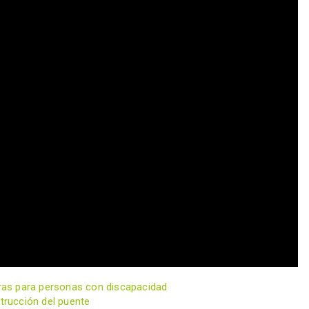
reras para personas con discapacidad
strucción del puente