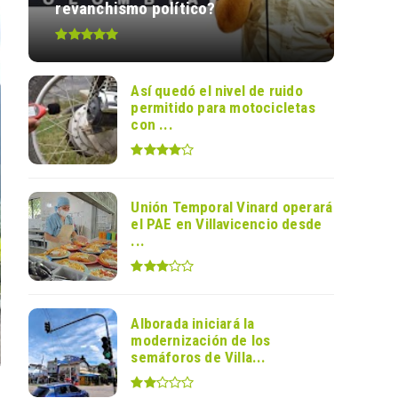
revanchismo político?
Así quedó el nivel de ruido
permitido para motocicletas
con ...
Unión Temporal Vinard operará
el PAE en Villavicencio desde
...
Alborada iniciará la
modernización de los
semáforos de Villa...