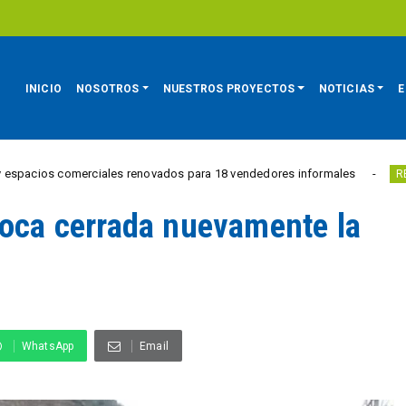
INICIO
NOSOTROS
NUESTROS PROYECTOS
NOTICIAS
E
 comerciales renovados para 18 vendedores informales
Est
REGIÓN
roca cerrada nuevamente la
WhatsApp
Email