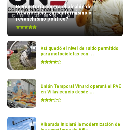
Revocatoria contra el alcalde de
Villavicencio: ¿inconformismo o
revanchismo político?
Así quedó el nivel de ruido permitido
para motocicletas con ...
Unión Temporal Vinard operará el PAE
en Villavicencio desde ...
Alborada iniciará la modernización de
los semáforos de Villa...