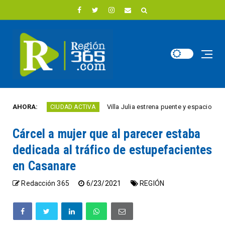
o
AHORA:
Villa Julia estrena puente y espacios comercia
CIUDAD ACTIVA
Cárcel a mujer que al parecer estaba
dedicada al tráfico de estupefacientes
en Casanare
Redacción 365
6/23/2021
REGIÓN