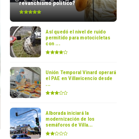
revanchismo político?
Así quedó el nivel de ruido
permitido para motocicletas
con ...
Unión Temporal Vinard operará
el PAE en Villavicencio desde
...
Alborada iniciará la
modernización de los
semáforos de Villa...