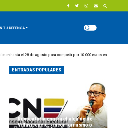
N TU DEFENSA
el 28 de agosto para competir por 10.000 euros en innovación energética
ENTRADAS POPULARES
Revocatoria contra el alcalde de
Villavicencio: ¿inconformismo o