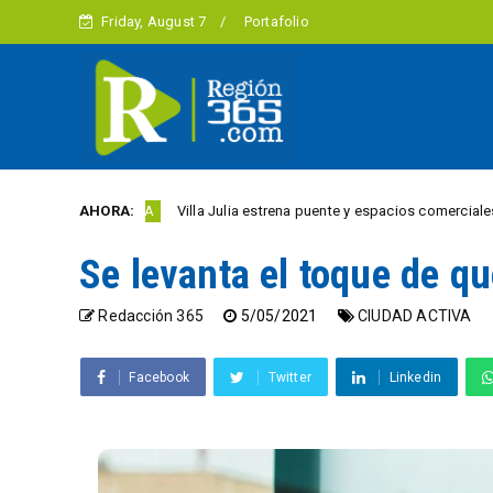
Friday, August 7
Portafolio
AHORA:
Villa Julia estrena puente y espacios comerciales renovados
AD ACTIVA
Se levanta el toque de qu
Redacción 365
5/05/2021
CIUDAD ACTIVA
Facebook
Twitter
Linkedin