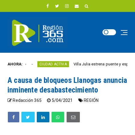
te año
AHORA:
Villa Julia estrena puente y espacios com
CIUDAD ACTIVA
A causa de bloqueos Llanogas anuncia
inminente desabastecimiento
Redacción 365
5/04/2021
REGIÓN