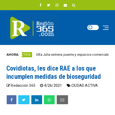
AHORA:
Villa Julia estrena puente y espacios comerciales renovado
DAD ACTIVA
Covidiotas, les dice RAE a los que
incumplen medidas de bioseguridad
Redacción 365
4/26/2021
CIUDAD ACTIVA