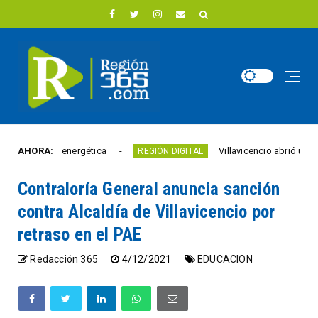
ción energética
AHORA:
Villavicencio abrió un nuevo Punto 
REGIÓN DIGITAL
Contraloría General anuncia sanción
contra Alcaldía de Villavicencio por
retraso en el PAE
Redacción 365
4/12/2021
EDUCACION