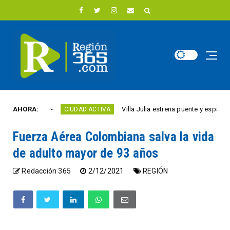
te año
AHORA:
Villa Julia estrena puente y espacios come
CIUDAD ACTIVA
Fuerza Aérea Colombiana salva la vida
de adulto mayor de 93 años
Redacción 365
2/12/2021
REGIÓN