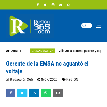
ste año
AHORA:
Villa Julia estrena puente y espacios co
CIUDAD ACTIVA
Gerente de la EMSA no aguantó el
voltaje
Redacción 365
8/07/2020
REGIÓN