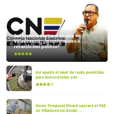
Revocatoria contra el alcalde de
Villavicencio: ¿inconformismo o
revanchismo político?
Así quedó el nivel de ruido permitido
para motocicletas con ...
Unión Temporal Vinard operará el PAE
en Villavicencio desde ...