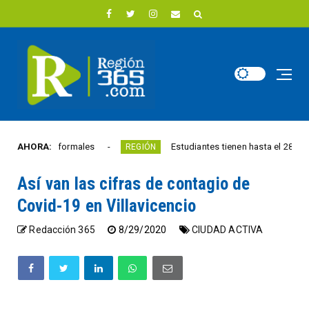
res informales
AHORA:
Estudiantes tienen hasta el 28 de agosto 
REGIÓN
Así van las cifras de contagio de
Covid-19 en Villavicencio
Redacción 365
8/29/2020
CIUDAD ACTIVA