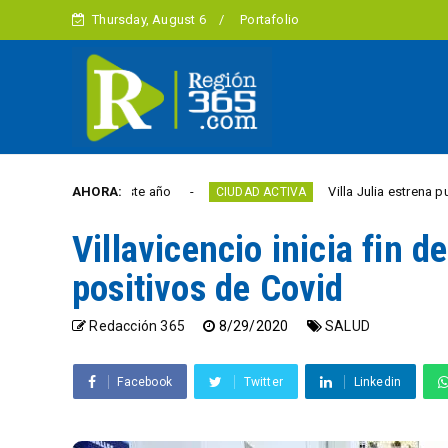
Thursday, August 6
Portafolio
libertad este año
AHORA:
Villa Julia estrena puente y es
CIUDAD ACTIVA
Villavicencio inicia fin 
positivos de Covid
Redacción 365
8/29/2020
SALUD
Facebook
Twitter
Linkedin