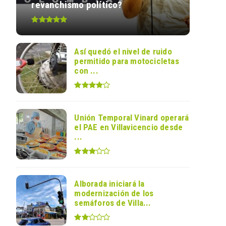
revanchismo político?
Así quedó el nivel de ruido
permitido para motocicletas
con ...
Unión Temporal Vinard operará
el PAE en Villavicencio desde
...
Alborada iniciará la
modernización de los
semáforos de Villa...