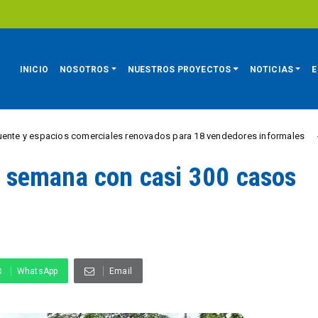
INICIO
NOSOTROS
NUESTROS PROYECTOS
NOTICIAS
E
pacios comerciales renovados para 18 vendedores informales
REGIÓN
de semana con casi 300 casos
WhatsApp
Email