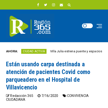
AHORA:
Villa Julia estrena puente y espacios comercial
CIUDAD ACTIVA
Están usando carpa destinada a
atención de pacientes Covid como
parqueadero en el Hospital de
Villavicencio
Redacción 365
7/16/2020
CONVIVENCIA
CIUDADANA