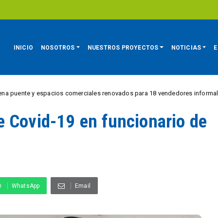
INICIO
NOSOTROS
NUESTROS PROYECTOS
NOTICIAS
E
y espacios comerciales renovados para 18 vendedores informales
RE
e Covid-19 en funcionario de
WhatsApp
Email