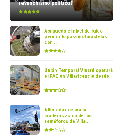
revanchismo político?
Así quedó el nivel de ruido
permitido para motocicletas
con ...
Unión Temporal Vinard operará
el PAE en Villavicencio desde
...
Alborada iniciará la
modernización de los
semáforos de Villa...