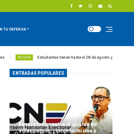
N TU DEFENSA
Estudiantes tienen hasta el 28 de agosto para competir por 10.000 
GIÓN
ENTRADAS POPULARES
Revocatoria contra el alcalde de
Villavicencio: ¿inconformismo o