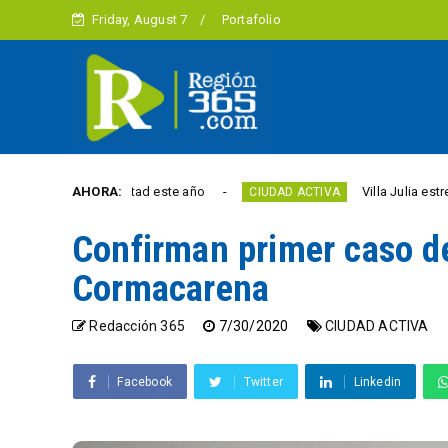
Friday, August 7
Portafolio
 la libertad este año
AHORA:
Villa Julia estrena puente 
CIUDAD ACTIVA
Confirman primer caso d
Cormacarena
Redacción 365
7/30/2020
CIUDAD ACTIVA
Facebook
Twitter
Linkedin