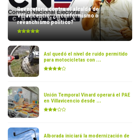
Revocatoria contra el alcalde de
Villavicencio: ¿inconformismo o
revanchismo político?
Así quedó el nivel de ruido permitido
para motocicletas con ...
Unión Temporal Vinard operará el PAE
en Villavicencio desde ...
Alborada iniciará la modernización de