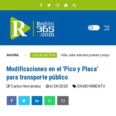
 año
AHORA:
Villa Julia estrena puente y espacios comer
CIUDAD ACTIVA
Modificaciones en el 'Pico y Placa'
para transporte público
Carlos Hernández
6/24/2020
EN MOVIMIENTO