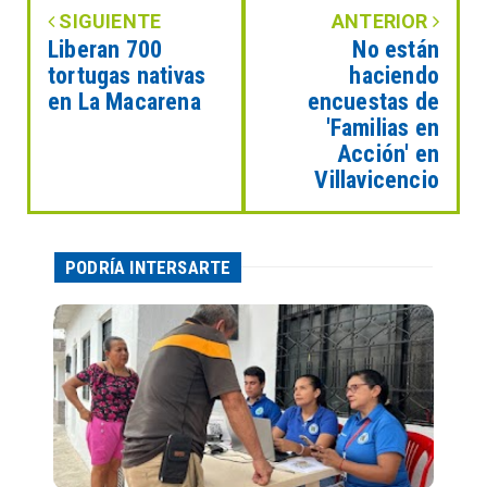
SIGUIENTE
ANTERIOR
Liberan 700
No están
tortugas nativas
haciendo
en La Macarena
encuestas de
'Familias en
Acción' en
Villavicencio
PODRÍA INTERSARTE