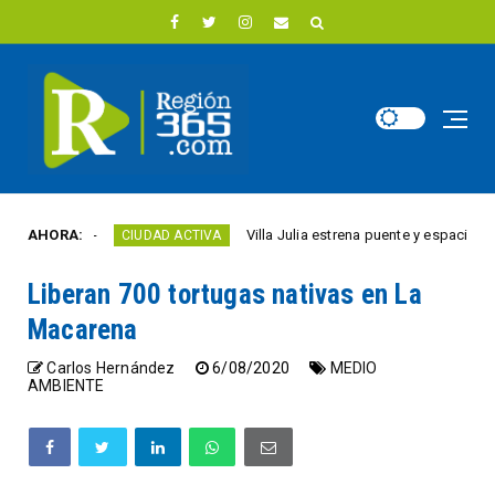
 año
AHORA:
Villa Julia estrena puente y espacios comer
CIUDAD ACTIVA
Liberan 700 tortugas nativas en La
Macarena
Carlos Hernández
6/08/2020
MEDIO
AMBIENTE