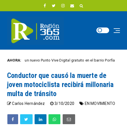
brió un nuevo Punto Vive Digital gratuito en el barrio Porfía
AHORA:
CIUDAD A
Conductor que causó la muerte de
joven motociclista recibirá millonaria
multa de tránsito
Carlos Hernández
3/10/2020
EN MOVIMIENTO