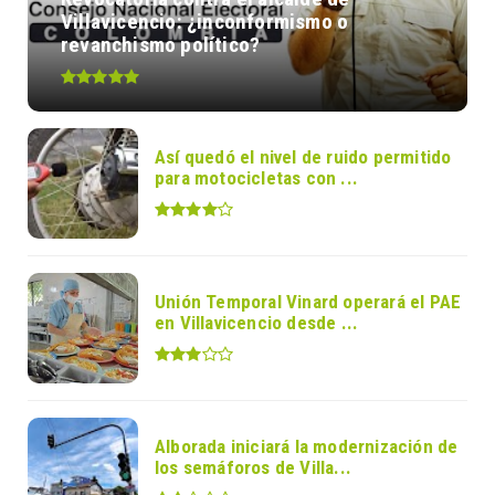
Villavicencio: ¿inconformismo o
revanchismo político?
Así quedó el nivel de ruido permitido
para motocicletas con ...
Unión Temporal Vinard operará el PAE
en Villavicencio desde ...
Alborada iniciará la modernización de
los semáforos de Villa...