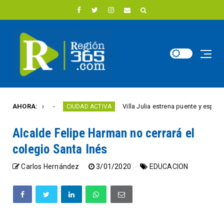
ste año
AHORA:
Villa Julia estrena puente y espacios co
CIUDAD ACTIVA
Alcalde Felipe Harman no cerrará el
colegio Santa Inés
Carlos Hernández
3/01/2020
EDUCACION