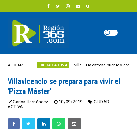
te año
AHORA:
Villa Julia estrena puente y espacios com
CIUDAD ACTIVA
Villavicencio se prepara para vivir el
'Pizza Máster'
Carlos Hernández
10/09/2019
CIUDAD
ACTIVA