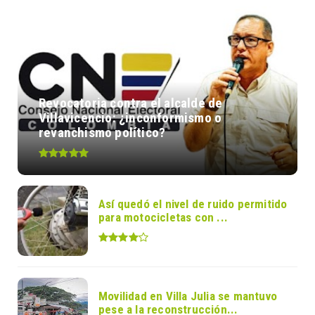
Revocatoria contra el alcalde de
Villavicencio: ¿inconformismo o
revanchismo político?
Así quedó el nivel de ruido permitido
para motocicletas con ...
Movilidad en Villa Julia se mantuvo
pese a la reconstrucción...