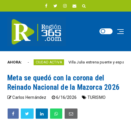
e año
AHORA:
Villa Julia estrena puente y espacios comer
CIUDAD ACTIVA
Meta se quedó con la corona del
Reinado Nacional de la Mazorca 2026
Carlos Hernández
6/16/2026
TURISMO