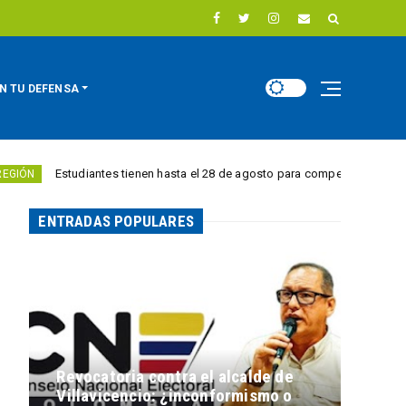
N TU DEFENSA
udiantes tienen hasta el 28 de agosto para competir por 10.000 euros en i
ENTRADAS POPULARES
Revocatoria contra el alcalde de
Villavicencio: ¿inconformismo o