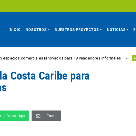
INICIO
NOSOTROS
NUESTROS PROYECTOS
NOTICIAS
E
 comerciales renovados para 18 vendedores informales
Est
REGIÓN
 la Costa Caribe para
as
WhatsApp
Email