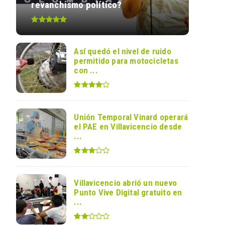
revanchismo político?
Así quedó el nivel de ruido
permitido para motocicletas
con ...
Unión Temporal Vinard operará
el PAE en Villavicencio desde
...
Villavicencio abrió un nuevo
Punto Vive Digital gratuito en
...