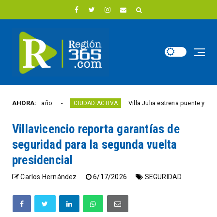
rtad este año
AHORA:
Villa Julia estrena puente y espaci
CIUDAD ACTIVA
Villavicencio reporta garantías de
seguridad para la segunda vuelta
presidencial
Carlos Hernández
6/17/2026
SEGURIDAD