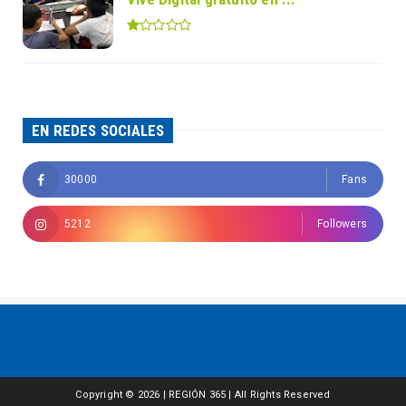
EN REDES SOCIALES
30000
Fans
5212
Followers
Copyright ©
2026 | REGIÓN 365 | All Rights Reserved