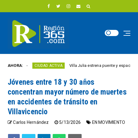
año
AHORA:
Villa Julia estrena puente y espacios comerci
CIUDAD ACTIVA
Jóvenes entre 18 y 30 años
concentran mayor número de muertes
en accidentes de tránsito en
Villavicencio
Carlos Hernández
5/13/2026
EN MOVIMIENTO