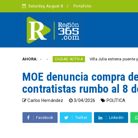
Saturday, August 8
Portafolio
tad este año
AHORA:
Villa Julia estrena puente y espacio
CIUDAD ACTIVA
MOE denuncia compra de 
contratistas rumbo al 8 
Carlos Hernández
3/04/2026
POLÍTICA
Facebook
Twitter
Linkedin