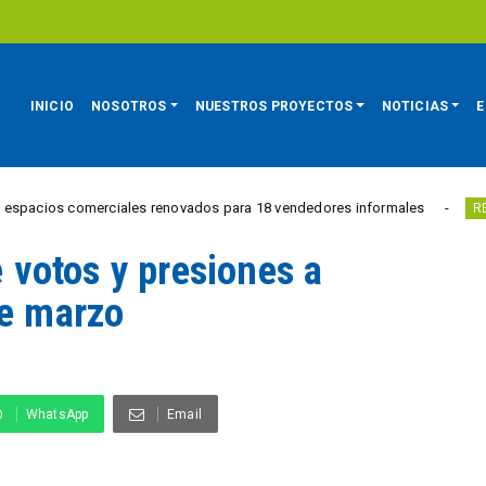
INICIO
NOSOTROS
NUESTROS PROYECTOS
NOTICIAS
E
s comerciales renovados para 18 vendedores informales
E
REGIÓN
votos y presiones a
de marzo
WhatsApp
Email