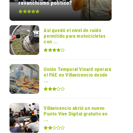
revanchismo político?
Así quedó el nivel de ruido
permitido para motocicletas
con ...
Unión Temporal Vinard operará
el PAE en Villavicencio desde
...
Villavicencio abrió un nuevo
Punto Vive Digital gratuito en
...