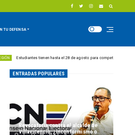
N TU DEFENSA
studiantes tienen hasta el 28 de agosto para competir por 10.000 euros en 
ENTRADAS POPULARES
Revocatoria contra el alcalde de
Villavicencio: ¿inconformismo o