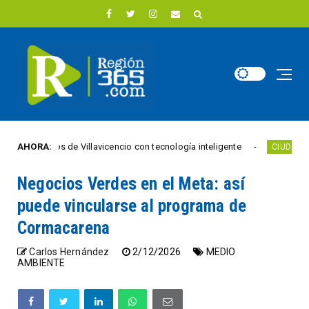
emáforos de Villavicencio con tecnología inteligente
AHORA:
CIUDAD ACTIVA
Negocios Verdes en el Meta: así
puede vincularse al programa de
Cormacarena
Carlos Hernández
2/12/2026
MEDIO
AMBIENTE