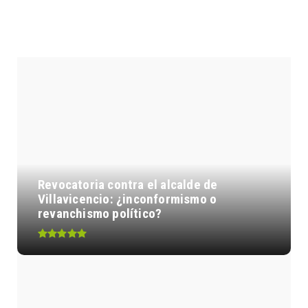
ENTRADAS POPULARES
Revocatoria contra el alcalde de
Villavicencio: ¿inconformismo o
revanchismo político?
Así quedó el nivel de ruido permitido
para motocicletas con ...