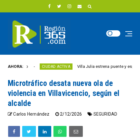
ste año
AHORA:
Villa Julia estrena puente y espacios com
CIUDAD ACTIVA
Microtráfico desata nueva ola de
violencia en Villavicencio, según el
alcalde
Carlos Hernández
2/12/2026
SEGURIDAD