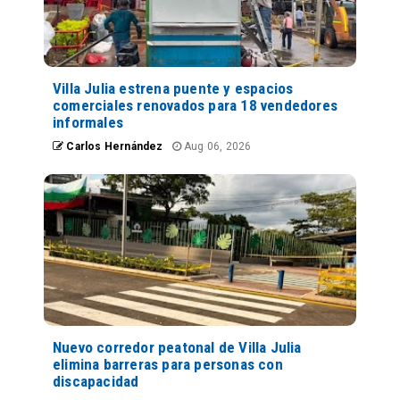
Villa Julia estrena puente y espacios
comerciales renovados para 18 vendedores
informales
Carlos Hernández
Aug 06, 2026
Nuevo corredor peatonal de Villa Julia
elimina barreras para personas con
discapacidad