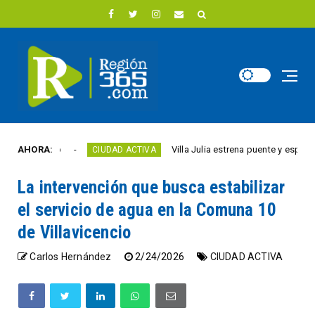
ste año
AHORA:
Villa Julia estrena puente y espacios com
CIUDAD ACTIVA
La intervención que busca estabilizar
el servicio de agua en la Comuna 10
de Villavicencio
Carlos Hernández
2/24/2026
CIUDAD ACTIVA