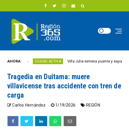
 año
AHORA:
Villa Julia estrena puente y espacios comer
CIUDAD ACTIVA
Tragedia en Duitama: muere
villavicense tras accidente con tren de
carga
Carlos Hernández
1/19/2026
REGIÓN