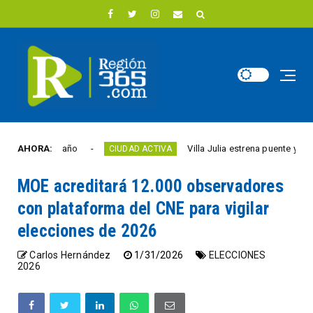
d este año
AHORA:
Villa Julia estrena puente y espacios 
CIUDAD ACTIVA
MOE acreditará 12.000 observadores
con plataforma del CNE para vigilar
elecciones de 2026
Carlos Hernández
1/31/2026
ELECCIONES
2026