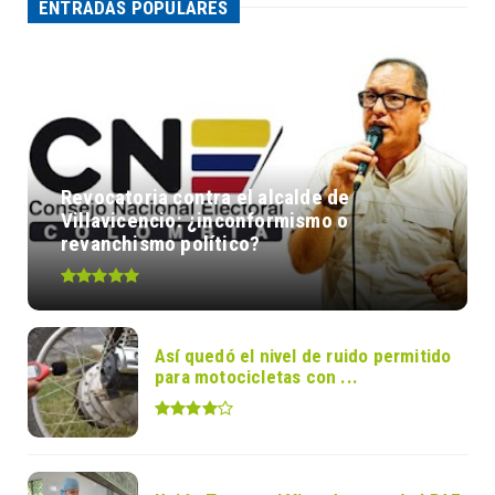
ENTRADAS POPULARES
Revocatoria contra el alcalde de
Villavicencio: ¿inconformismo o
revanchismo político?
Así quedó el nivel de ruido permitido
para motocicletas con ...