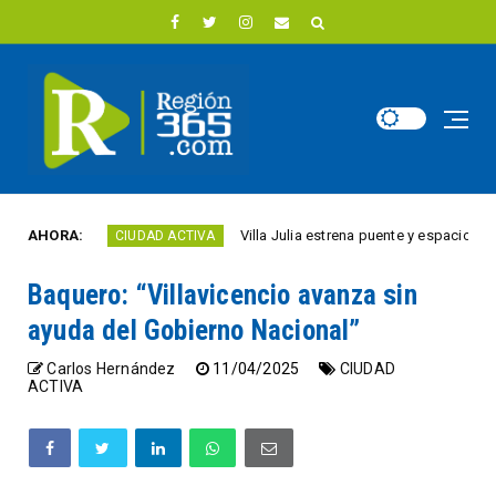
o
AHORA:
Villa Julia estrena puente y espacios comercia
CIUDAD ACTIVA
Baquero: “Villavicencio avanza sin
ayuda del Gobierno Nacional”
Carlos Hernández
11/04/2025
CIUDAD
ACTIVA