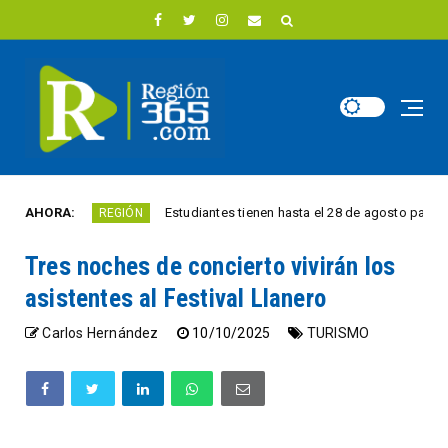
AHORA:
Estudiantes tienen hasta el 28 de agosto para competir por 10.000 eu
ÓN
Tres noches de concierto vivirán los
asistentes al Festival Llanero
Carlos Hernández
10/10/2025
TURISMO