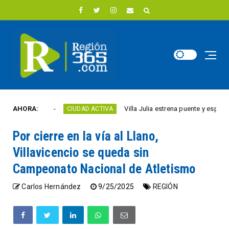
te año
AHORA:
Villa Julia estrena puente y espacios com
CIUDAD ACTIVA
Por cierre en la vía al Llano,
Villavicencio se queda sin
Campeonato Nacional de Atletismo
Carlos Hernández
9/25/2025
REGIÓN