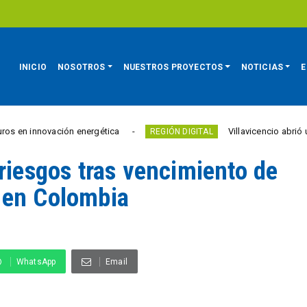
INICIO
NOSOTROS
NUESTROS PROYECTOS
NOTICIAS
E
Villavicencio abrió un nuevo Punto Vive Digital gra
REGIÓN DIGITAL
riesgos tras vencimiento de
 en Colombia
L
WhatsApp
Email