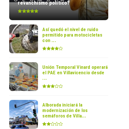
revanchismo político?
Así quedó el nivel de ruido
permitido para motocicletas
con ...
Unión Temporal Vinard operará
el PAE en Villavicencio desde
...
Alborada iniciará la
modernización de los
semáforos de Villa...