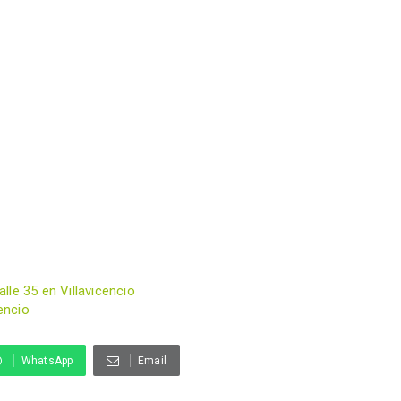
le 35 en Villavicencio
encio
WhatsApp
Email