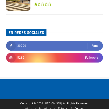
EN REDES SOCIALES
30000
Fans
5212
Followers
Copyright ©
2026 | REGIÓN 365 | All Rights Reserved
Inicio
About Us
Privacy
Contact