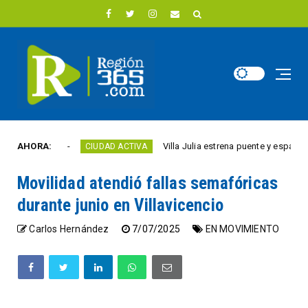
te año
AHORA:
Villa Julia estrena puente y espacios come
CIUDAD ACTIVA
Movilidad atendió fallas semafóricas
durante junio en Villavicencio
Carlos Hernández
7/07/2025
EN MOVIMIENTO