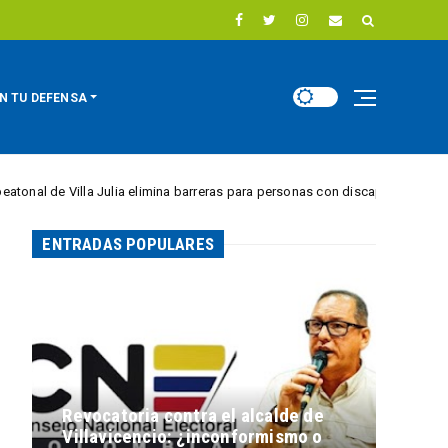
N TU DEFENSA
lla Julia elimina barreras para personas con discapacidad
EN MOVIM
ENTRADAS POPULARES
Revocatoria contra el alcalde de
Villavicencio: ¿inconformismo o