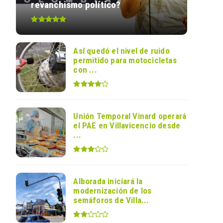
revanchismo político?
Así quedó el nivel de ruido
permitido para motocicletas
con ...
Unión Temporal Vinard operará
el PAE en Villavicencio desde
...
Alborada iniciará la
modernización de los
semáforos de Villa...