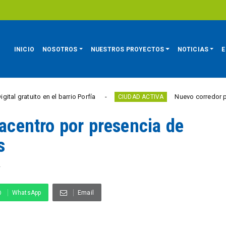
INICIO
NOSOTROS
NUESTROS PROYECTOS
NOTICIAS
E
 en el barrio Porfía
Nuevo corredor peatonal de Vi
CIUDAD ACTIVA
lacentro por presencia de
s
A
WhatsApp
Email