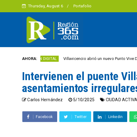
Thursday, August 6
Portafolio
AHORA:
Villavicencio abrió un nuevo Punto Vive Digital gratuito
REGIÓN DIGITAL
Intervienen el puente Vil
asentamientos irregulare
Carlos Hernández
5/10/2025
CIUDAD ACTIV
Facebook
Twitter
Linkedin