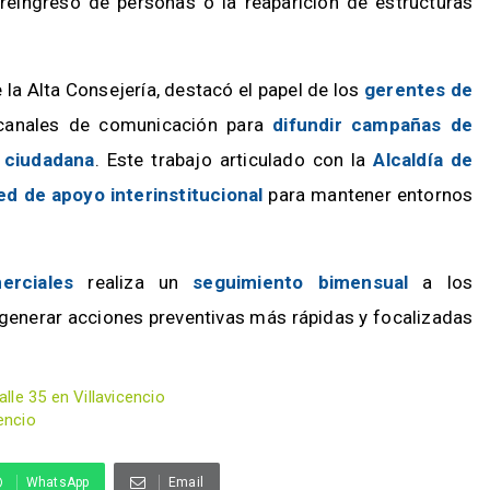
 reingreso de personas o la reaparición de estructuras
e la Alta Consejería, destacó el papel de los
gerentes de
o canales de comunicación para
difundir campañas de
 ciudadana
. Este trabajo articulado con la
Alcaldía de
ed de apoyo interinstitucional
para mantener entornos
rciales
realiza un
seguimiento bimensual
a los
generar acciones preventivas más rápidas y focalizadas
le 35 en Villavicencio
encio
WhatsApp
Email