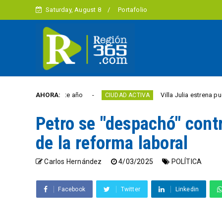
Saturday, August 8
Portafolio
libertad este año
AHORA:
Villa Julia estrena puente y es
CIUDAD ACTIVA
Petro se "despachó" cont
de la reforma laboral
Carlos Hernández
4/03/2025
POLÍTICA
Facebook
Twitter
Linkedin