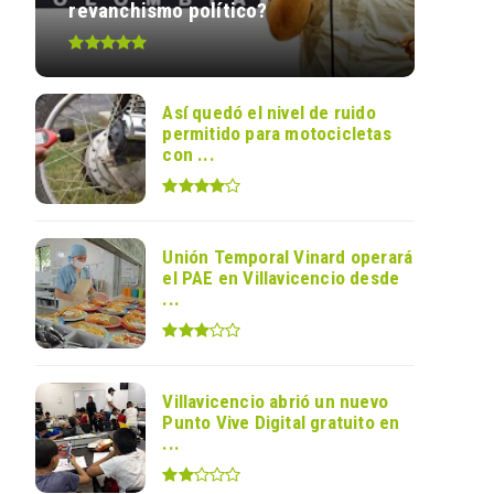
revanchismo político?
Así quedó el nivel de ruido
permitido para motocicletas
con ...
Unión Temporal Vinard operará
el PAE en Villavicencio desde
...
Villavicencio abrió un nuevo
Punto Vive Digital gratuito en
...