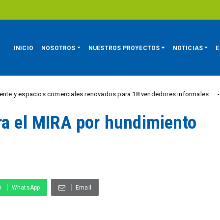
INICIO
NOSOTROS
NUESTROS PROYECTOS
NOTICIAS
E
pacios comerciales renovados para 18 vendedores informales
REGIÓN
ra el MIRA por hundimiento
WhatsApp
Email